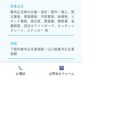
営業品目
屋外広告物の企画・設計・製作・施工、野
立看板、壁面看板、内照看板、袖看板、ス
タンド看板、掲示板、懸垂幕、横断幕、金
属銘板、別注ホワイトボード、カッティン
グシート、ステッカー 他
登録
下関市屋外広告業登録 / 山口県屋外広告業
登録
加盟団体
一般社団法人日本屋外広告業団体連合会 /
お電話
お問合せフォーム
山口県屋外広告美術協同組合